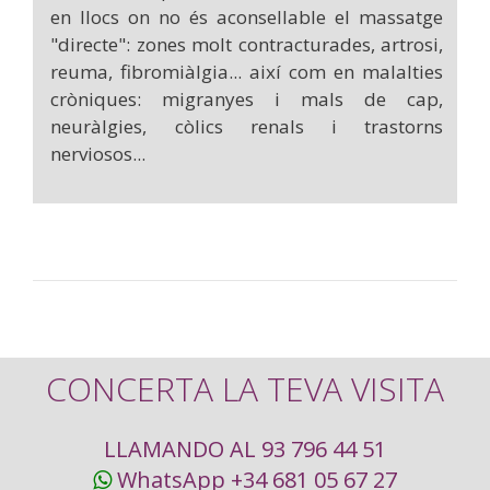
en llocs on no és aconsellable el massatge
"directe": zones molt contracturades, artrosi,
reuma, fibromiàlgia... així com en malalties
cròniques: migranyes i mals de cap,
neuràlgies, còlics renals i trastorns
nerviosos...
CONCERTA LA TEVA VISITA
LLAMANDO AL 93 796 44 51
WhatsApp +34 681 05 67 27