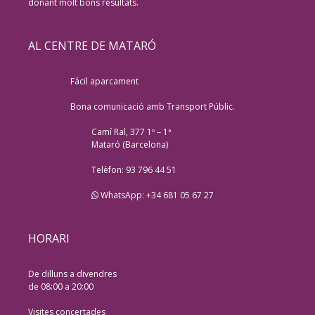
donant molt bons resultats.
AL CENTRE DE MATARÓ
Fácil aparcament
Bona comunicació amb Transport Públic.
Camí Ral, 377 1º – 1ª
Mataró (Barcelona)
Telèfon: 93 796 44 51
WhatsApp: +34 681 05 67 27
HORARI
De dilluns a divendres
de 08:00 a 20:00
Visites concertades