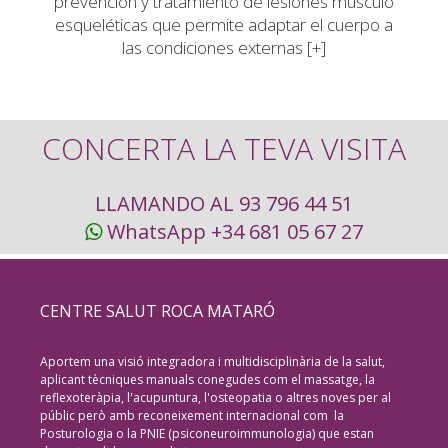
prevención y tratamiento de lesiones musculo
esqueléticas que permite adaptar el cuerpo a
las condiciones externas [+]
CONCERTA LA TEVA VISITA
LLAMANDO AL 93 796 44 51
WhatsApp +34 681 05 67 27
CENTRE SALUT ROCA MATARÓ
Aportem una visió integradora i multidisciplinària de la salut,
aplicant tècniques manuals conegudes com el massatge, la
reflexoteràpia, l'acupuntura, l'osteopatia o altres noves per al
públic però amb reconeixement internacional com la
Posturologia o la PNIE (psiconeuroimmunologia) que estan